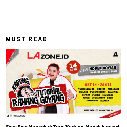
MUST READ
Siap-Siap Ngakak di Tour 'Kadung' Nopek Novian!