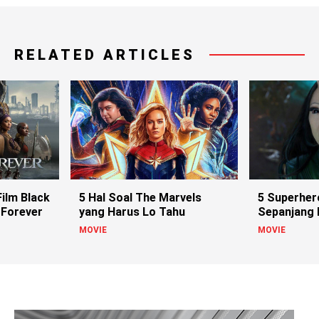
RELATED ARTICLES
ilm Black
5 Hal Soal The Marvels
5 Superher
 Forever
yang Harus Lo Tahu
Sepanjang
MOVIE
MOVIE