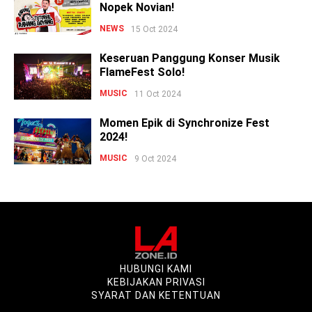
Nopek Novian!
NEWS
15 Oct 2024
Keseruan Panggung Konser Musik
FlameFest Solo!
MUSIC
11 Oct 2024
Momen Epik di Synchronize Fest
2024!
MUSIC
9 Oct 2024
HUBUNGI KAMI
KEBIJAKAN PRIVASI
SYARAT DAN KETENTUAN