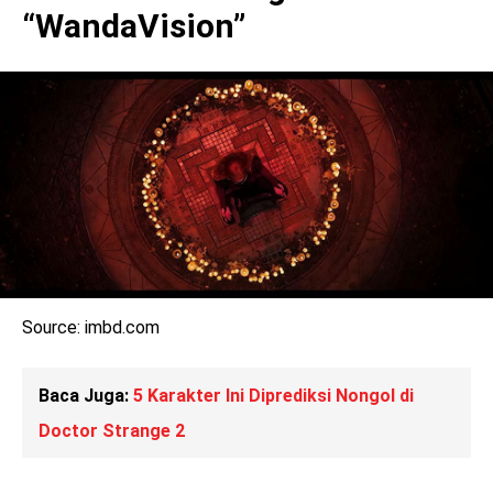
“WandaVision”
Source: imbd.com
Baca Juga:
5 Karakter Ini Diprediksi Nongol di
Doctor Strange 2