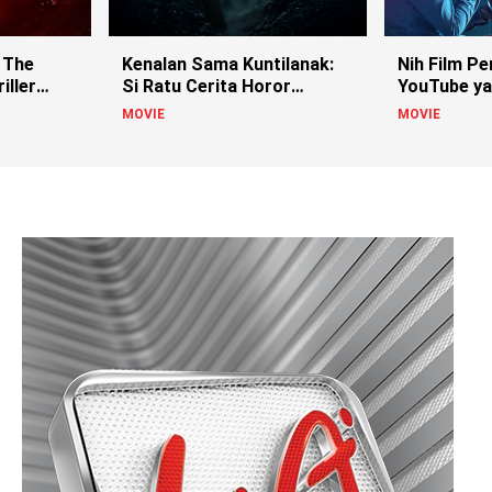
 The
Kenalan Sama Kuntilanak:
Nih Film Pe
iller
Si Ratu Cerita Horor
YouTube ya
Indonesia!
MOVIE
MOVIE