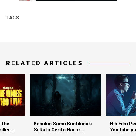
TAGS
RELATED ARTICLES
 The
Kenalan Sama Kuntilanak:
Nih Film Pe
iller
Si Ratu Cerita Horor
YouTube ya
Indonesia!