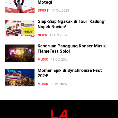
Motegi
SPORT
17 Oct 2024
Siap-Siap Ngakak di Tour 'Kadung'
Nopek Novian!
NEWS
15 Oct 2024
Keseruan Panggung Konser Musik
FlameFest Solo!
MUSIC
11 Oct 2024
Momen Epik di Synchronize Fest
2024!
MUSIC
9 Oct 2024