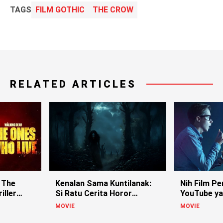
TAGS
FILM GOTHIC
THE CROW
RELATED ARTICLES
 The
Kenalan Sama Kuntilanak:
Nih Film Pe
iller
Si Ratu Cerita Horor
YouTube ya
Indonesia!
MOVIE
MOVIE