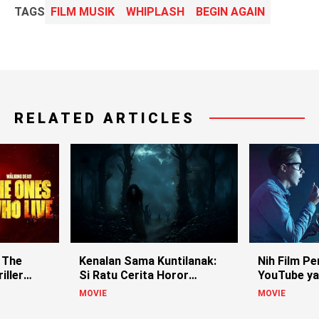
TAGS
FILM MUSIK
WHIPLASH
BEGIN AGAIN
RELATED ARTICLES
 The
Kenalan Sama Kuntilanak:
Nih Film Pe
iller
Si Ratu Cerita Horor
YouTube ya
Indonesia!
MOVIE
MOVIE