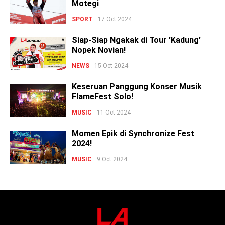
Motegi
SPORT
17 Oct 2024
Siap-Siap Ngakak di Tour 'Kadung'
Nopek Novian!
NEWS
15 Oct 2024
Keseruan Panggung Konser Musik
FlameFest Solo!
MUSIC
11 Oct 2024
Momen Epik di Synchronize Fest
2024!
MUSIC
9 Oct 2024