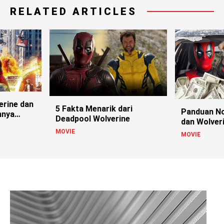
RELATED ARTICLES
erine dan
5 Fakta Menarik dari
Panduan N
nnya
Deadpool Wolverine
dan Wolver
Belum Per
MOVIE
MOVIE