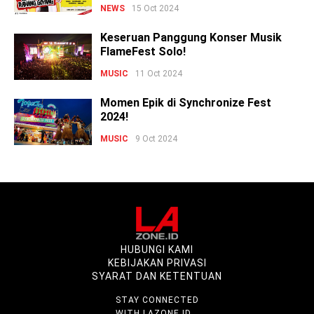
NEWS
15 Oct 2024
Keseruan Panggung Konser Musik
FlameFest Solo!
MUSIC
11 Oct 2024
Momen Epik di Synchronize Fest
2024!
MUSIC
9 Oct 2024
HUBUNGI KAMI
KEBIJAKAN PRIVASI
SYARAT DAN KETENTUAN
STAY CONNECTED
WITH LAZONE.ID