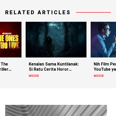
RELATED ARTICLES
 The
Kenalan Sama Kuntilanak:
Nih Film Pe
iller
Si Ratu Cerita Horor
YouTube ya
Indonesia!
MOVIE
MOVIE