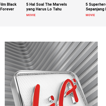
ilm Black
5 Hal Soal The Marvels
5 Superher
 Forever
yang Harus Lo Tahu
Sepanjang
MOVIE
MOVIE