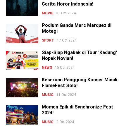
Cerita Horor Indonesia!
MOVIE
31 Oct 2024
Podium Ganda Marc Marquez di
Motegi
SPORT
17 Oct 2024
Siap-Siap Ngakak di Tour 'Kadung'
Nopek Novian!
NEWS
15 Oct 2024
Keseruan Panggung Konser Musik
FlameFest Solo!
MUSIC
11 Oct 2024
Momen Epik di Synchronize Fest
2024!
MUSIC
9 Oct 2024