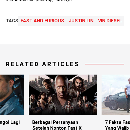
TAGS
FAST AND FURIOUS
JUSTIN LIN
VIN DIESEL
RELATED ARTICLES
ngol Lagi
Berbagai Pertanyaan
7 Fakta Fas
Setelah Nonton Fast X
Yang Wajib