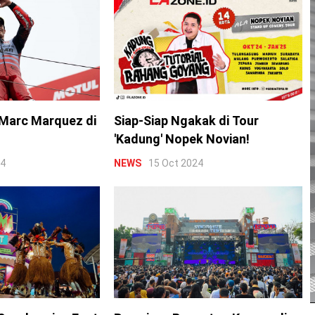
Marc Marquez di
Siap-Siap Ngakak di Tour
'Kadung' Nopek Novian!
24
NEWS
15 Oct 2024