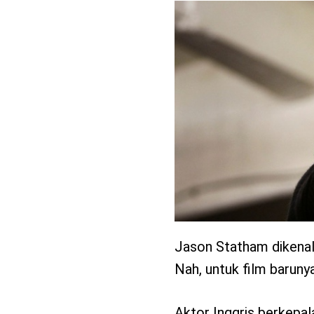
benefit
menarik
Jason Statham dikenal 
Nah, untuk film barunya
Aktor Inggris berkepa