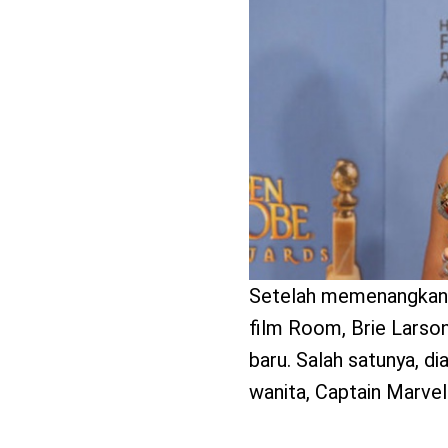
benefit
menarik
Setelah memenangkan P
film Room, Brie Larso
baru. Salah satunya, d
wanita, Captain Marvel