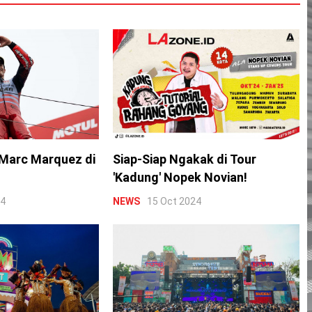
Marc Marquez di
Siap-Siap Ngakak di Tour
'Kadung' Nopek Novian!
24
NEWS
15 Oct 2024