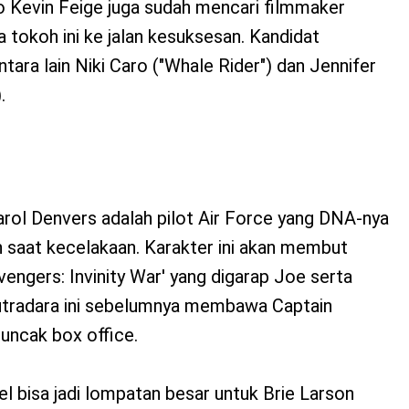
o Kevin Feige juga sudah mencari filmmaker
tokoh ini ke jalan kesuksesan. Kandidat
antara lain Niki Caro ("Whale Rider") dan Jennifer
.
arol Denvers adalah pilot Air Force yang DNA-nya
n saat kecelakaan. Karakter ini akan membut
vengers: Invinity War' yang digarap Joe serta
utradara ini sebelumnya membawa Captain
puncak box office.
l bisa jadi lompatan besar untuk Brie Larson