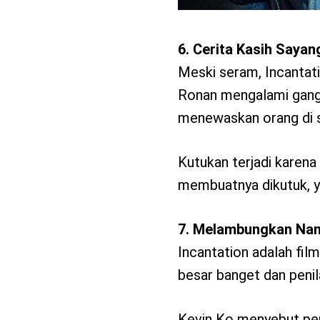
6. Cerita Kasih Sayan
Meski seram, Incantati
Ronan mengalami gangg
menewaskan orang di s
Kutukan terjadi karen
membuatnya dikutuk, ya
7. Melambungkan Nam
Incantation adalah fil
besar banget dan penil
Kevin Ko menyebut peril