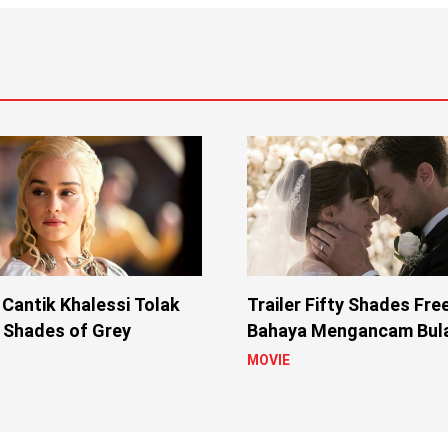
 Cantik Khalessi Tolak
Trailer Fifty Shades Fre
y Shades of Grey
Bahaya Mengancam Bul
Mr. Grey dan Ana
MOVIE