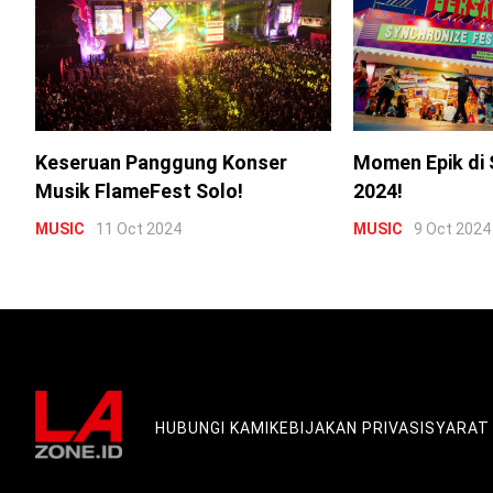
Keseruan Panggung Konser
Momen Epik di 
Musik FlameFest Solo!
2024!
MUSIC
11 Oct 2024
MUSIC
9 Oct 2024
HUBUNGI KAMI
KEBIJAKAN PRIVASI
SYARAT