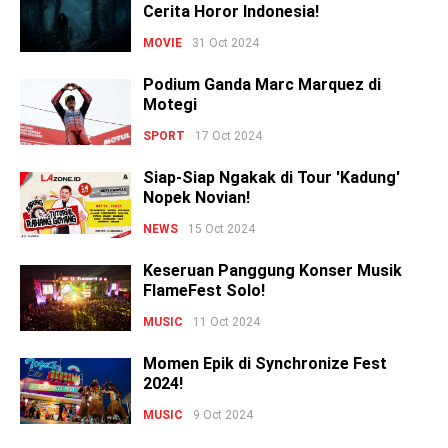
Cerita Horor Indonesia!
MOVIE
31 Oct 2024
Podium Ganda Marc Marquez di
Motegi
SPORT
17 Oct 2024
Siap-Siap Ngakak di Tour 'Kadung'
Nopek Novian!
NEWS
15 Oct 2024
Keseruan Panggung Konser Musik
FlameFest Solo!
MUSIC
11 Oct 2024
Momen Epik di Synchronize Fest
2024!
MUSIC
9 Oct 2024