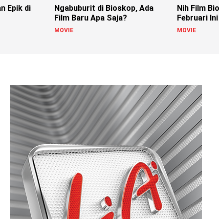
n Epik di
Ngabuburit di Bioskop, Ada
Nih Film Bi
Film Baru Apa Saja?
Februari Ini
MOVIE
MOVIE