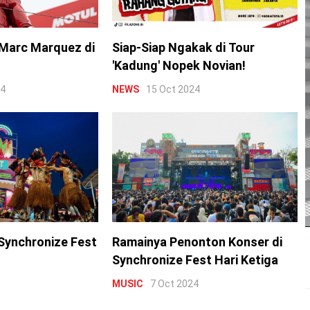
Marc Marquez di
Siap-Siap Ngakak di Tour
'Kadung' Nopek Novian!
24
NEWS
15 Oct 2024
Synchronize Fest
Ramainya Penonton Konser di
Synchronize Fest Hari Ketiga
MUSIC
7 Oct 2024