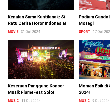
Kenalan Sama Kuntilanak: Si
Podium Ganda 
Ratu Cerita Horor Indonesia!
Motegi
MOVIE
31 Oct 2024
SPORT
17 Oct 20
Keseruan Panggung Konser
Momen Epik di 
Musik FlameFest Solo!
2024!
MUSIC
11 Oct 2024
MUSIC
9 Oct 2024