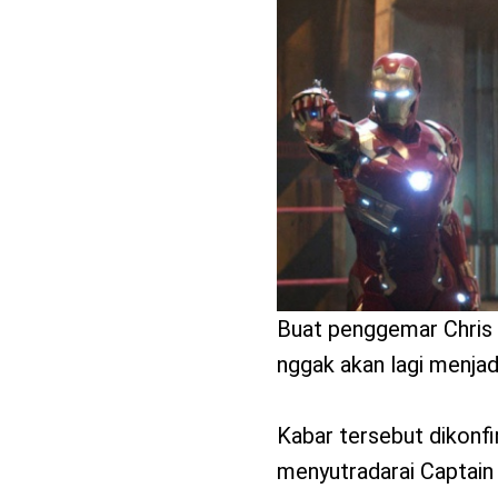
benefit
menarik
Buat penggemar Chris 
nggak akan lagi menja
Kabar tersebut dikonf
menyutradarai Captain 