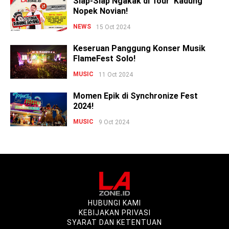
Siap-Siap Ngakak di Tour 'Kadung'
Nopek Novian!
NEWS
15 Oct 2024
Keseruan Panggung Konser Musik
FlameFest Solo!
MUSIC
11 Oct 2024
Momen Epik di Synchronize Fest
2024!
MUSIC
9 Oct 2024
HUBUNGI KAMI
KEBIJAKAN PRIVASI
SYARAT DAN KETENTUAN