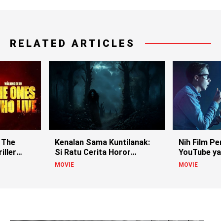
RELATED ARTICLES
 The
Kenalan Sama Kuntilanak:
Nih Film Pe
iller
Si Ratu Cerita Horor
YouTube ya
Indonesia!
MOVIE
MOVIE