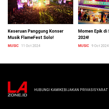
Keseruan Panggung Konser
Momen Epik di 
Musik FlameFest Solo!
2024!
MUSIC
11 Oct 2024
MUSIC
9 Oct 2024
HUBUNGI KAMI
KEBIJAKAN PRIVASI
SYARAT