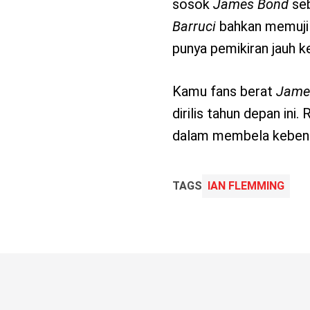
sosok
James Bond
seb
Barruci
bahkan memuji
punya pemikiran jauh k
Kamu fans berat
Jame
dirilis tahun depan ini
dalam membela kebena
TAGS
IAN FLEMMING