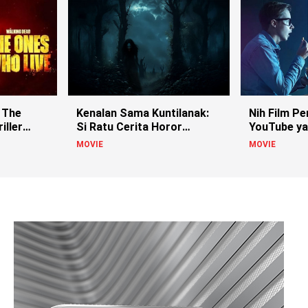
 The
Kenalan Sama Kuntilanak:
Nih Film Pe
iller
Si Ratu Cerita Horor
YouTube ya
Indonesia!
MOVIE
MOVIE