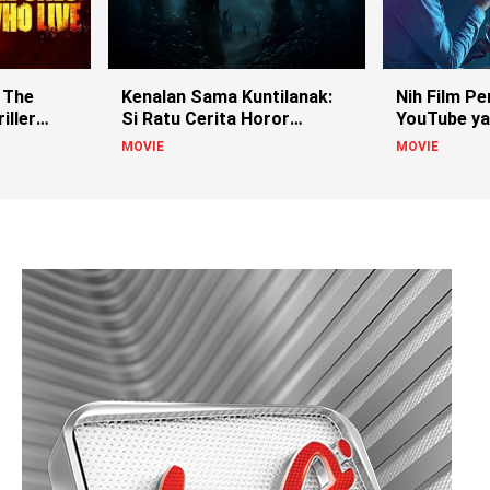
 The
Kenalan Sama Kuntilanak:
Nih Film Pe
iller
Si Ratu Cerita Horor
YouTube ya
Indonesia!
MOVIE
MOVIE