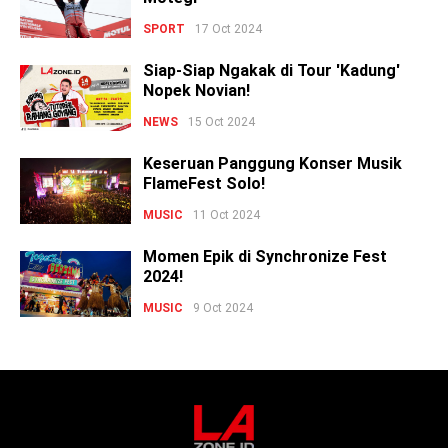
SPORT
17 Oct 2024
Siap-Siap Ngakak di Tour 'Kadung'
Nopek Novian!
NEWS
15 Oct 2024
Keseruan Panggung Konser Musik
FlameFest Solo!
MUSIC
11 Oct 2024
Momen Epik di Synchronize Fest
2024!
MUSIC
9 Oct 2024