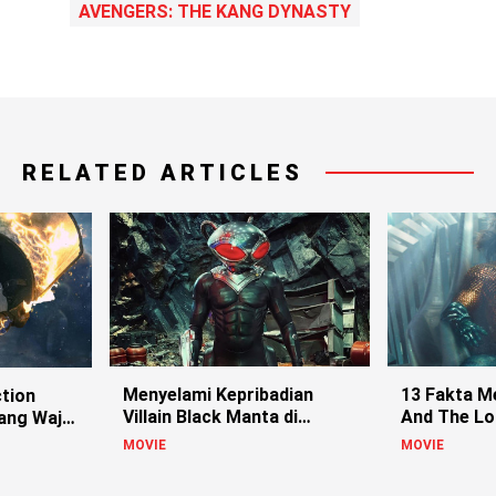
AVENGERS: THE KANG DYNASTY
RELATED ARTICLES
Menyelami Kepribadian
13 Fakta M
ction
Villain Black Manta di
And The Lo
ang Wajib
Aquaman
Terbaru
MOVIE
MOVIE