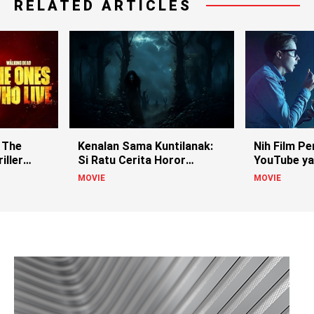
RELATED ARTICLES
 The
Kenalan Sama Kuntilanak:
Nih Film Pe
iller
Si Ratu Cerita Horor
YouTube ya
Indonesia!
MOVIE
MOVIE