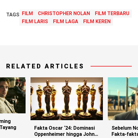
FILM
CHRISTOPHER NOLAN
FILM TERBARU
TAGS
FILM LARIS
FILM LAGA
FILM KEREN
RELATED ARTICLES
aming
 Tayang
Fakta Oscar ‘24: Dominasi
Sebelum No
Oppenheimer hingga John
Fakta-fakta