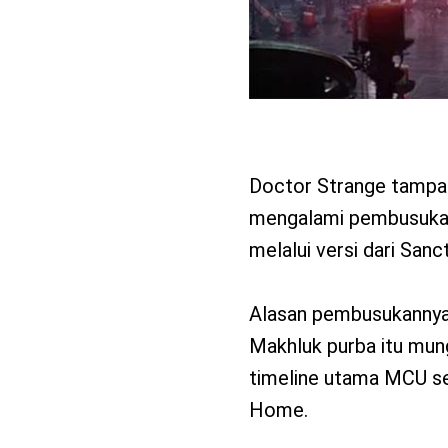
Doctor Strange tampak
mengalami pembusukan y
melalui versi dari San
Alasan pembusukannya b
Makhluk purba itu mun
timeline utama MCU se
Home.