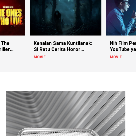
 The
Kenalan Sama Kuntilanak:
Nih Film Pe
iller
Si Ratu Cerita Horor
YouTube ya
Indonesia!
MOVIE
MOVIE