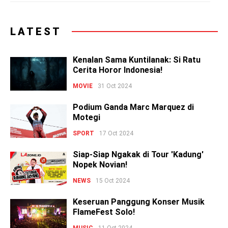
LATEST
Kenalan Sama Kuntilanak: Si Ratu
Cerita Horor Indonesia!
MOVIE
31 Oct 2024
Podium Ganda Marc Marquez di
Motegi
SPORT
17 Oct 2024
Siap-Siap Ngakak di Tour 'Kadung'
Nopek Novian!
NEWS
15 Oct 2024
Keseruan Panggung Konser Musik
FlameFest Solo!
MUSIC