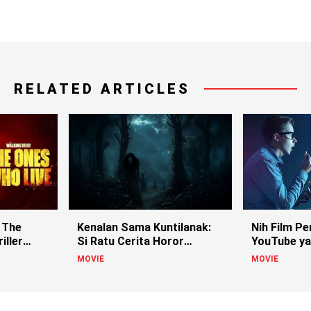
RELATED ARTICLES
 The
Kenalan Sama Kuntilanak:
Nih Film Pe
iller
Si Ratu Cerita Horor
YouTube ya
Indonesia!
MOVIE
MOVIE