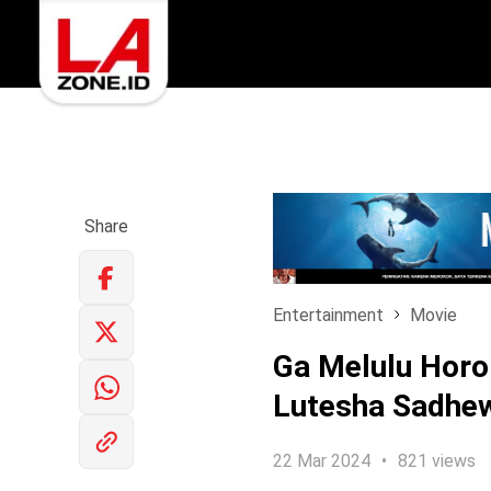
Share
Entertainment
Movie
Ga Melulu Horor
Lutesha Sadhe
22 Mar 2024
821 views