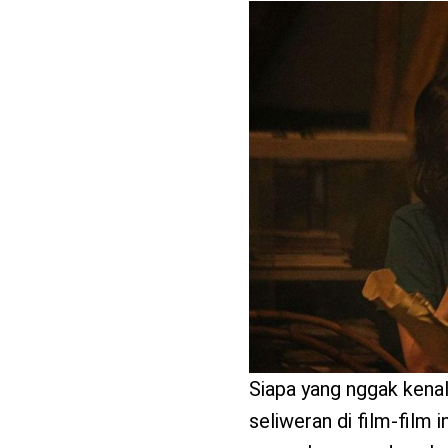
benefit
menarik
Siapa yang nggak kena
seliweran di film-film 