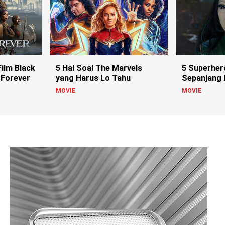
ilm Black
5 Hal Soal The Marvels
5 Superher
 Forever
yang Harus Lo Tahu
Sepanjang
MOVIE
MOVIE