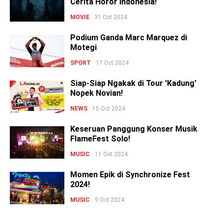
Cerita Horor Indonesia!
MOVIE
31 Oct 2024
Podium Ganda Marc Marquez di
Motegi
SPORT
17 Oct 2024
Siap-Siap Ngakak di Tour 'Kadung'
Nopek Novian!
NEWS
15 Oct 2024
Keseruan Panggung Konser Musik
FlameFest Solo!
MUSIC
11 Oct 2024
Momen Epik di Synchronize Fest
2024!
MUSIC
9 Oct 2024