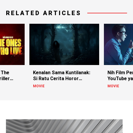
RELATED ARTICLES
 The
Kenalan Sama Kuntilanak:
Nih Film Pe
iller
Si Ratu Cerita Horor
YouTube ya
Indonesia!
MOVIE
MOVIE