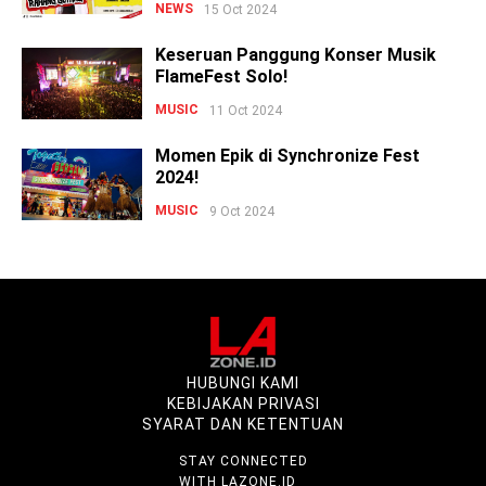
NEWS
15 Oct 2024
Keseruan Panggung Konser Musik
FlameFest Solo!
MUSIC
11 Oct 2024
Momen Epik di Synchronize Fest
2024!
MUSIC
9 Oct 2024
HUBUNGI KAMI
KEBIJAKAN PRIVASI
SYARAT DAN KETENTUAN
STAY CONNECTED
WITH LAZONE.ID