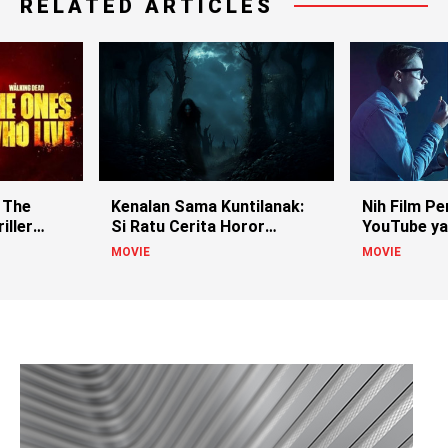
RELATED ARTICLES
 The
Kenalan Sama Kuntilanak:
Nih Film Pe
iller
Si Ratu Cerita Horor
YouTube ya
Indonesia!
MOVIE
MOVIE