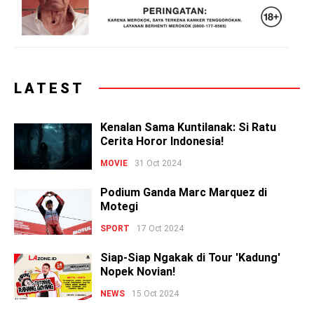
LATEST
Kenalan Sama Kuntilanak: Si Ratu
Cerita Horor Indonesia!
MOVIE
31 Oct 2024
Podium Ganda Marc Marquez di
Motegi
SPORT
17 Oct 2024
Siap-Siap Ngakak di Tour 'Kadung'
Nopek Novian!
NEWS
15 Oct 2024