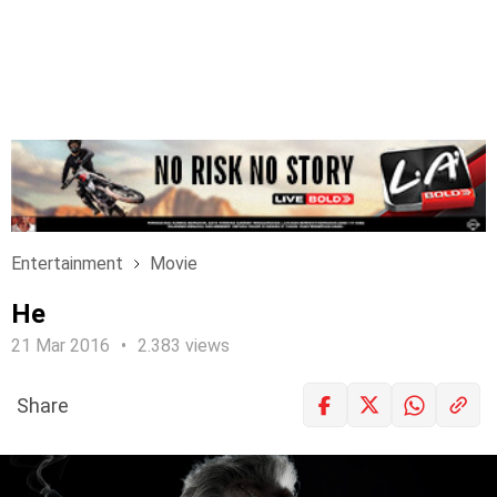
Entertainment
Movie
He
21 Mar 2016
2.383 views
Share
LOGIN