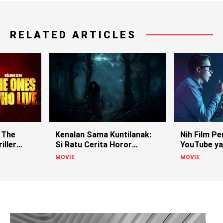
RELATED ARTICLES
 The
Kenalan Sama Kuntilanak:
Nih Film Pe
iller
Si Ratu Cerita Horor
YouTube ya
Indonesia!
MOVIE
MOVIE