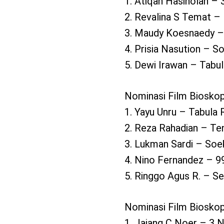
1. Atiqah Hasiholan – 
2. Revalina S Temat – 
3. Maudy Koesnaedy –
4. Prisia Nasution – S
5. Dewi Irawan – Tabu
Nominasi Film Bioskop
1. Yayu Unru – Tabula
2. Reza Rahadian – Te
3. Lukman Sardi – Soe
4. Nino Fernandez – 99
5. Ringgo Agus R. – S
Nominasi Film Biosko
1. Jajang C Noer – 3 N