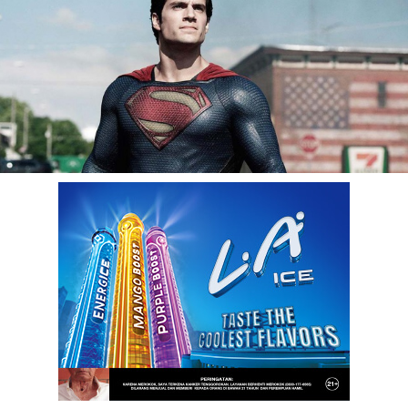
benefit
menarik