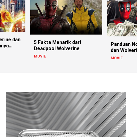
erine dan
5 Fakta Menarik dari
Panduan N
nnya
Deadpool Wolverine
dan Wolver
Belum Per
MOVIE
MOVIE