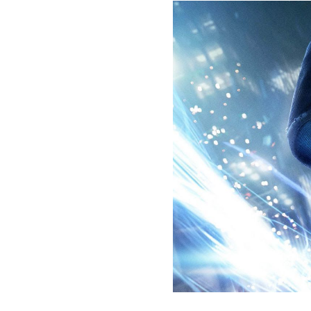
benefit
menarik