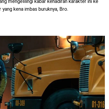
ng mengelilingi kabar kehadiran karakter ini ke
 yang kena imbas buruknya, Bro.