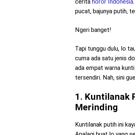
cerita
horor Indonesia
pucat, bajunya putih, t
Ngeri banget!
Tapi tunggu dulu, lo ta
cuma ada satu jenis d
ada empat warna kunti
tersendiri. Nah, sini gu
1. Kuntilanak 
Merinding
Kuntilanak putih ini ka
Apalagi buat lo yang s