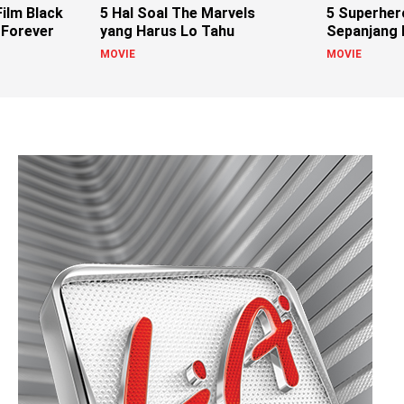
ilm Black
5 Hal Soal The Marvels
5 Superher
 Forever
yang Harus Lo Tahu
Sepanjang
MOVIE
MOVIE