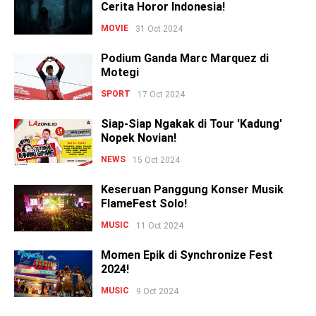
Cerita Horor Indonesia!
MOVIE
31 Oct 2024
Podium Ganda Marc Marquez di
Motegi
SPORT
17 Oct 2024
Siap-Siap Ngakak di Tour 'Kadung'
Nopek Novian!
NEWS
15 Oct 2024
Keseruan Panggung Konser Musik
FlameFest Solo!
MUSIC
11 Oct 2024
Momen Epik di Synchronize Fest
2024!
MUSIC
9 Oct 2024