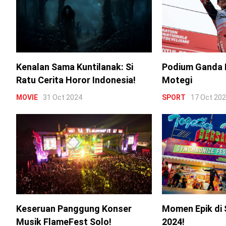
Kenalan Sama Kuntilanak: Si
Podium Ganda 
Ratu Cerita Horor Indonesia!
Motegi
MOVIE
31 Oct 2024
SPORT
17 Oct 20
Keseruan Panggung Konser
Momen Epik di 
Musik FlameFest Solo!
2024!