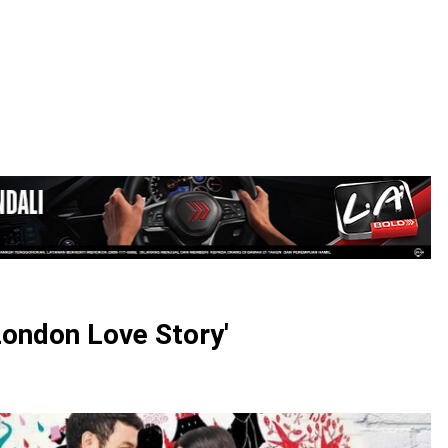
LOGIN
'London Love Story'