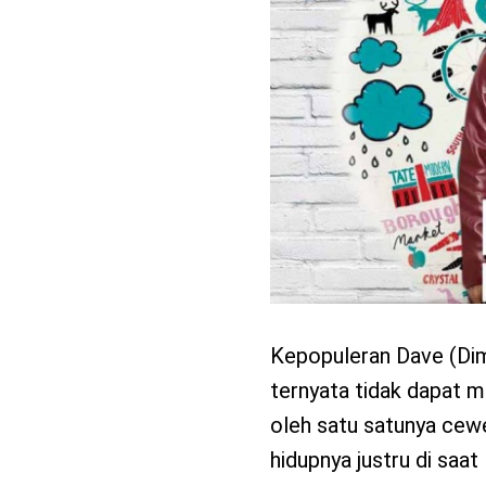
benefit
menarik
Kepopuleran Dave (Dim
ternyata tidak dapat m
oleh satu satunya cewe
hidupnya justru di saat