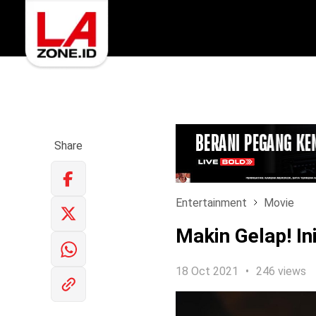
Share
Entertainment
Movie
Makin Gelap! In
18 Oct 2021
246 views