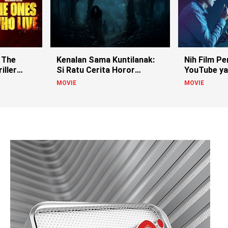
 The
Kenalan Sama Kuntilanak:
Nih Film Pe
iller
Si Ratu Cerita Horor
YouTube ya
Indonesia!
MOVIE
MOVIE