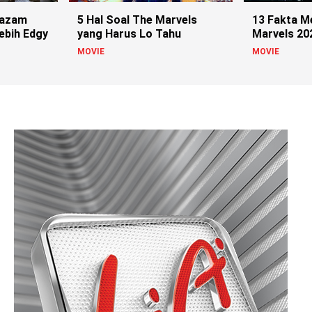
hazam
5 Hal Soal The Marvels
13 Fakta M
ebih Edgy
yang Harus Lo Tahu
Marvels 202
Tahu !
MOVIE
MOVIE