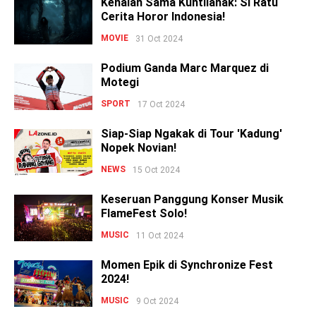
Kenalan Sama Kuntilanak: Si Ratu
Cerita Horor Indonesia!
MOVIE
31 Oct 2024
Podium Ganda Marc Marquez di
Motegi
SPORT
17 Oct 2024
Siap-Siap Ngakak di Tour 'Kadung'
Nopek Novian!
NEWS
15 Oct 2024
Keseruan Panggung Konser Musik
FlameFest Solo!
MUSIC
11 Oct 2024
Momen Epik di Synchronize Fest
2024!
MUSIC
9 Oct 2024