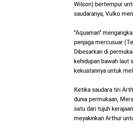
Wilson) bertempur unt
saudaranya, Vulko meny
"Aquaman" mengangkat c
penjaga mercusuar (Te
Dibesarkan di permuk
kehidupan bawah laut 
kekuatannya untuk mel
Ketika saudara tiri Art
dunia permukaan, Mera 
satu dari tujuh keraja
meyakinkan Arthur untu