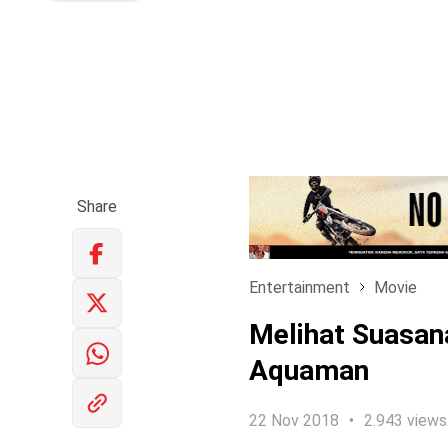
Share
Entertainment
Movie
Melihat Suasana 
Aquaman
22 Nov 2018
2.943 views