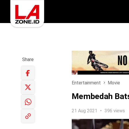
Share
Entertainment
Movie
Membedah Batsu
21 Aug 2021
396 views