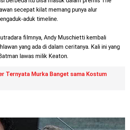
si berbeda itu bisa masuk dalam premis The
lawan secepat kilat memang punya alur
mengaduk-aduk timeline.
 sutradara filmnya, Andy Muschietti kembali
wan yang ada di dalam ceritanya. Kali ini yang
Batman lawas milik Keaton.
mer Ternyata Murka Banget sama Kostum