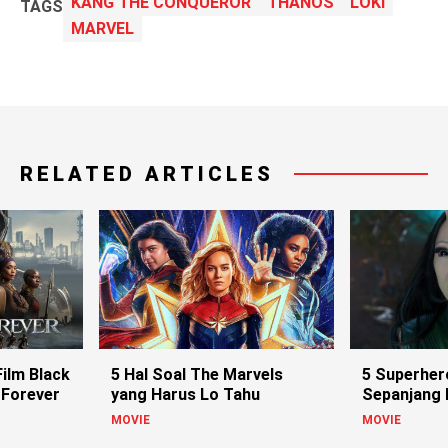
KANG THE CONQUEROR
THANOS
LOKI
TAGS
MARVEL
RELATED ARTICLES
ilm Black
5 Hal Soal The Marvels
5 Superher
 Forever
yang Harus Lo Tahu
Sepanjang
MOVIE
MOVIE