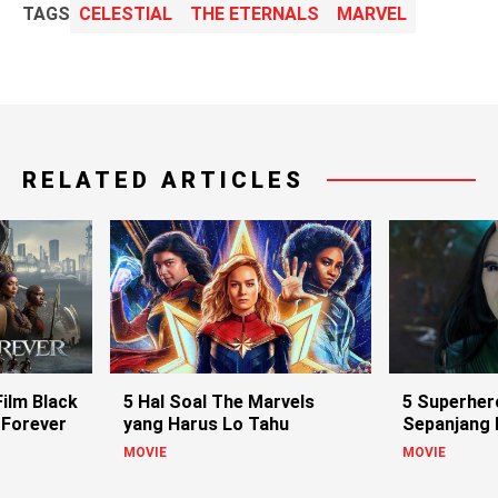
TAGS
CELESTIAL
THE ETERNALS
MARVEL
RELATED ARTICLES
ilm Black
5 Hal Soal The Marvels
5 Superher
 Forever
yang Harus Lo Tahu
Sepanjang
MOVIE
MOVIE