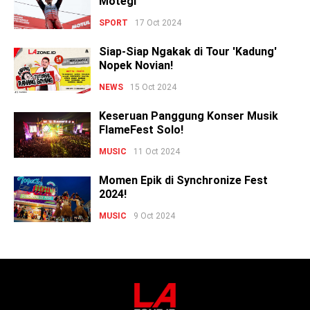
Motegi
SPORT
17 Oct 2024
Siap-Siap Ngakak di Tour 'Kadung'
Nopek Novian!
NEWS
15 Oct 2024
Keseruan Panggung Konser Musik
FlameFest Solo!
MUSIC
11 Oct 2024
Momen Epik di Synchronize Fest
2024!
MUSIC
9 Oct 2024