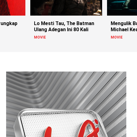
rungkap
Lo Mesti Tau, The Batman
Mengulik B
Ulang Adegan Ini 80 Kali
Michael Kea
Flash
MOVIE
MOVIE