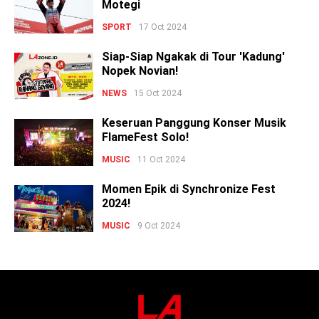
Motegi
SPORT
17 Oct 2024
Siap-Siap Ngakak di Tour 'Kadung'
Nopek Novian!
NEWS
15 Oct 2024
Keseruan Panggung Konser Musik
FlameFest Solo!
MUSIC
11 Oct 2024
Momen Epik di Synchronize Fest
2024!
MUSIC
9 Oct 2024