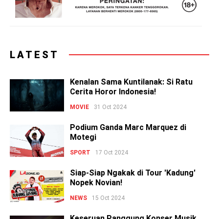
LATEST
Kenalan Sama Kuntilanak: Si Ratu
Cerita Horor Indonesia!
MOVIE
31 Oct 2024
Podium Ganda Marc Marquez di
Motegi
SPORT
17 Oct 2024
Siap-Siap Ngakak di Tour 'Kadung'
Nopek Novian!
NEWS
15 Oct 2024
Keseruan Panggung Konser Musik