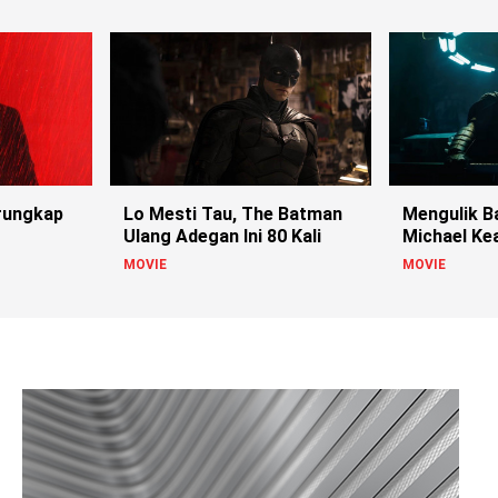
rungkap
Lo Mesti Tau, The Batman
Mengulik B
Ulang Adegan Ini 80 Kali
Michael Kea
Flash
MOVIE
MOVIE