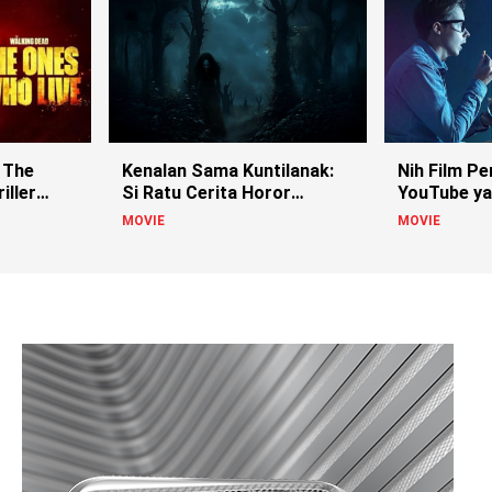
 The
Kenalan Sama Kuntilanak:
Nih Film Pe
iller
Si Ratu Cerita Horor
YouTube ya
Indonesia!
MOVIE
MOVIE